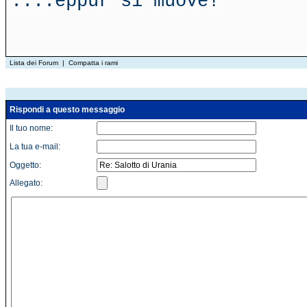
....eppur si muove!
Lista dei Forum
|
Compatta i rami
Rispondi a questo messaggio
Il tuo nome:
La tua e-mail:
Oggetto:
Allegato: