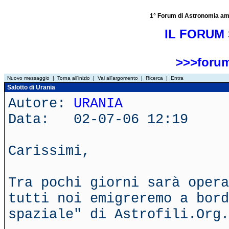
1° Forum di Astronomia amator
IL FORUM 
>>>forum
Nuovo messaggio
|
Torna all'inizio
|
Vai all'argomento
|
Ricerca
|
Entra
Salotto di Urania
Autore:
URANIA
Data: 02-07-06 12:19
Carissimi,
Tra pochi giorni sarà opera
tutti noi emigreremo a bor
spaziale" di Astrofili.Org.